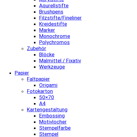
Aqurellstifte
Brushpens
Filzstifte/Fineliner
Kreidestifte
Marker
Monochrome
Polychromos
Zubehör
Blöcke
Malmittel / Fixativ
Werkzeuge
Papier
Faltpapier
Origami
Fotokarton
50×70
A4
Kartengestaltung
Embossing
Motivlocher
Stempelfarbe
Stempel