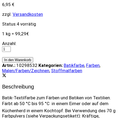
6,95
€
zzgl.
Versandkosten
Status:
4 vorrätig
1 kg = 99,29€
Batik-
Anzahl:
Textilfarbe
(70g)
-
In den Warenkorb
Tree
Artnr.:
10298532
Kategorien:
Batikfarbe
,
Farben
,
Time
Malen/Farben/Zeichnen
,
Stoffmalfarben
quantity
Beschreibung
Batik-Textilfarbe zum Färben und Batiken von Textilien.
Färbt ab 50 °C bis 95 °C  in einem Eimer oder auf dem
Küchenherd in einem Kochtopf. Bei Verwendung des 70 g
Farbpulvers (siehe Verpackungsetikett): Kräftige,