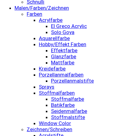
Schnulli
Malen/Farben/Zeichnen
Farben
Acrylfarbe
El Greco Acrylic
Solo Goya
Aquarellfarbe
Hobby/Effekt Farben
Effektfarbe
Glanzfarbe
Mattfarbe
Kreidefarbe
Porzellanmalfarben
Porzellanmalstifte
Sprays
Stoffmalfarben
Stoffmalfarbe
Batikfarbe
Seidenmalfarbe
Stoffmalstifte
Window Color
Zeichnen/Schreiben
Acrylstifte