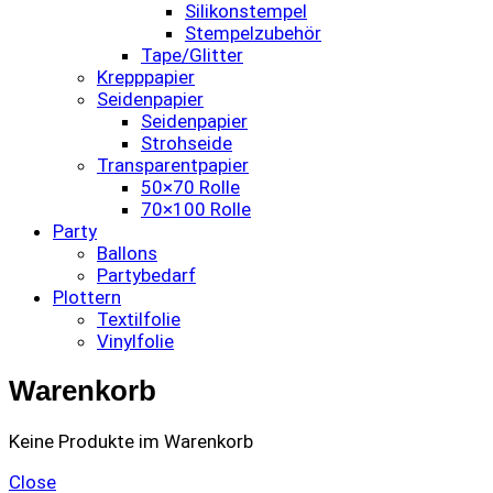
Silikonstempel
Stempelzubehör
Tape/Glitter
Krepppapier
Seidenpapier
Seidenpapier
Strohseide
Transparentpapier
50×70 Rolle
70×100 Rolle
Party
Ballons
Partybedarf
Plottern
Textilfolie
Vinylfolie
Warenkorb
Keine Produkte im Warenkorb
Close