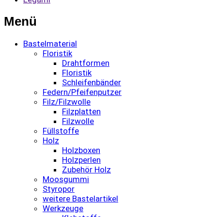
Menü
Bastelmaterial
Floristik
Drahtformen
Floristik
Schleifenbänder
Federn/Pfeifenputzer
Filz/Filzwolle
Filzplatten
Filzwolle
Füllstoffe
Holz
Holzboxen
Holzperlen
Zubehör Holz
Moosgummi
Styropor
weitere Bastelartikel
Werkzeuge