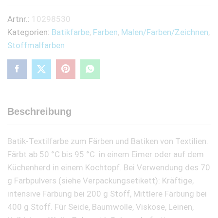
Sound
Artnr.:
10298530
of
Kategorien:
Batikfarbe
,
Farben
,
Malen/Farben/Zeichnen
,
the
Stoffmalfarben
Sea
quantity
Beschreibung
Batik-Textilfarbe zum Färben und Batiken von Textilien.
Färbt ab 50 °C bis 95 °C  in einem Eimer oder auf dem
Küchenherd in einem Kochtopf. Bei Verwendung des 70
g Farbpulvers (siehe Verpackungsetikett): Kräftige,
intensive Färbung bei 200 g Stoff, Mittlere Färbung bei
400 g Stoff. Für Seide, Baumwolle, Viskose, Leinen,