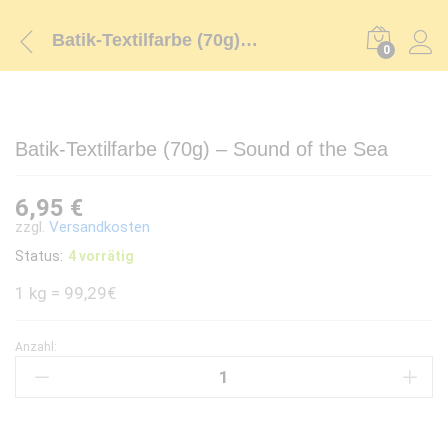
Batik-Textilfarbe (70g) – Sound of the Sea
0
Batik-Textilfarbe (70g) – Sound of the Sea
6,95
€
zzgl.
Versandkosten
Status:
4 vorrätig
1 kg = 99,29€
Anzahl:
Batik-
Textilfarbe
(70g)
-