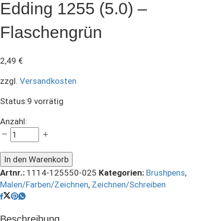
Edding 1255 (5.0) –
Flaschengrün
2,49
€
zzgl.
Versandkosten
Status:
9 vorrätig
Edding
Anzahl:
1255
(5.0)
-
In den Warenkorb
Flaschengrün
Artnr.:
1114-125550-025
Kategorien:
Brushpens
,
quantity
Malen/Farben/Zeichnen
,
Zeichnen/Schreiben
Beschreibung