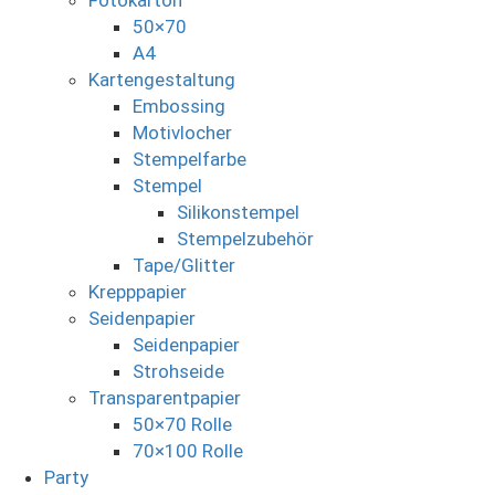
50×70
A4
Kartengestaltung
Embossing
Motivlocher
Stempelfarbe
Stempel
Silikonstempel
Stempelzubehör
Tape/Glitter
Krepppapier
Seidenpapier
Seidenpapier
Strohseide
Transparentpapier
50×70 Rolle
70×100 Rolle
Party