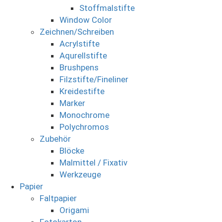
Stoffmalstifte
Window Color
Zeichnen/Schreiben
Acrylstifte
Aqurellstifte
Brushpens
Filzstifte/Fineliner
Kreidestifte
Marker
Monochrome
Polychromos
Zubehör
Blöcke
Malmittel / Fixativ
Werkzeuge
Papier
Faltpapier
Origami
Fotokarton