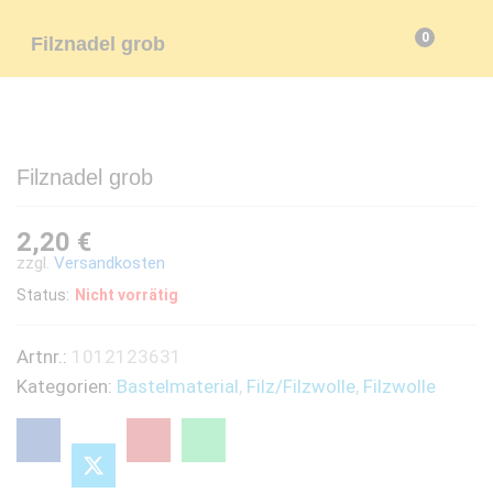
0
Filznadel grob
Filznadel grob
2,20
€
zzgl.
Versandkosten
Status:
Nicht vorrätig
Artnr.:
1012123631
Kategorien:
Bastelmaterial
,
Filz/Filzwolle
,
Filzwolle