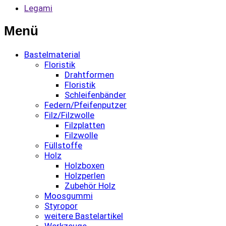
Legami
Menü
Bastelmaterial
Floristik
Drahtformen
Floristik
Schleifenbänder
Federn/Pfeifenputzer
Filz/Filzwolle
Filzplatten
Filzwolle
Füllstoffe
Holz
Holzboxen
Holzperlen
Zubehör Holz
Moosgummi
Styropor
weitere Bastelartikel
Werkzeuge