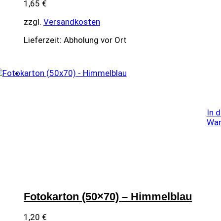
1,65
€
zzgl.
Versandkosten
Lieferzeit:
Abholung vor Ort
In 
War
Fotokarton (50×70) – Himmelblau
1,20
€