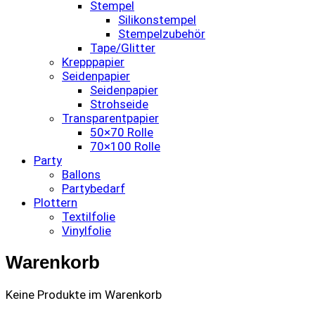
Stempel
Silikonstempel
Stempelzubehör
Tape/Glitter
Krepppapier
Seidenpapier
Seidenpapier
Strohseide
Transparentpapier
50×70 Rolle
70×100 Rolle
Party
Ballons
Partybedarf
Plottern
Textilfolie
Vinylfolie
Warenkorb
Keine Produkte im Warenkorb