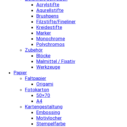
Acrylstifte
Aqurellstifte
Brushpens
Filzstifte/Fineliner
Kreidestifte
Marker
Monochrome
Polychromos
Zubehör
Blöcke
Malmittel / Fixativ
Werkzeuge
Papier
Faltpapier
Origami
Fotokarton
50×70
A4
Kartengestaltung
Embossing
Motivlocher
Stempelfarbe