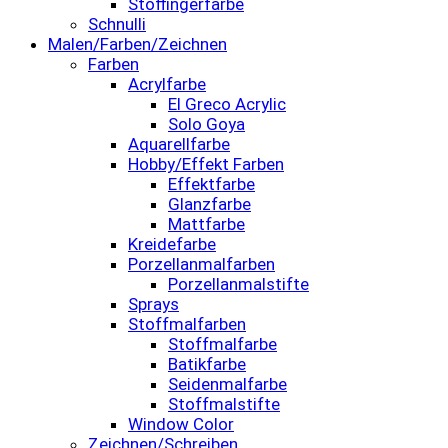
Stoffingerfarbe
Schnulli
Malen/Farben/Zeichnen
Farben
Acrylfarbe
El Greco Acrylic
Solo Goya
Aquarellfarbe
Hobby/Effekt Farben
Effektfarbe
Glanzfarbe
Mattfarbe
Kreidefarbe
Porzellanmalfarben
Porzellanmalstifte
Sprays
Stoffmalfarben
Stoffmalfarbe
Batikfarbe
Seidenmalfarbe
Stoffmalstifte
Window Color
Zeichnen/Schreiben