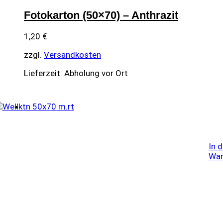
Fotokarton (50×70) – Anthrazit
1,20
€
zzgl.
Versandkosten
Lieferzeit:
Abholung vor Ort
In 
War