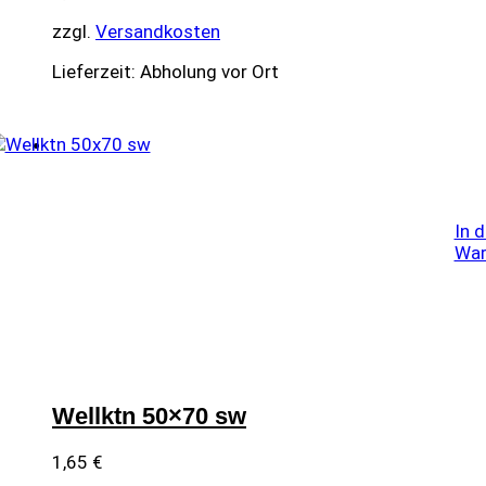
zzgl.
Versandkosten
Lieferzeit:
Abholung vor Ort
In 
War
Wellktn 50×70 sw
1,65
€