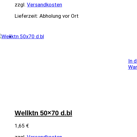
zzgl.
Versandkosten
Lieferzeit:
Abholung vor Ort
In 
War
Wellktn 50×70 d.bl
1,65
€