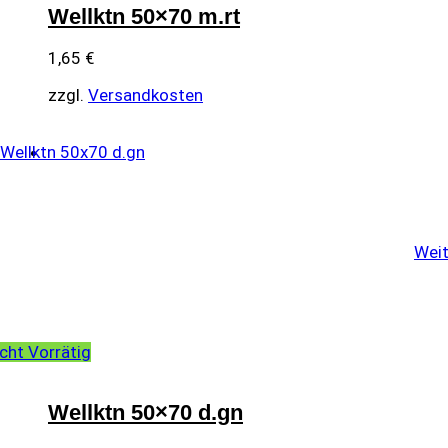
Wellktn 50×70 m.rt
1,65
€
zzgl.
Versandkosten
Weit
cht Vorrätig
Wellktn 50×70 d.gn