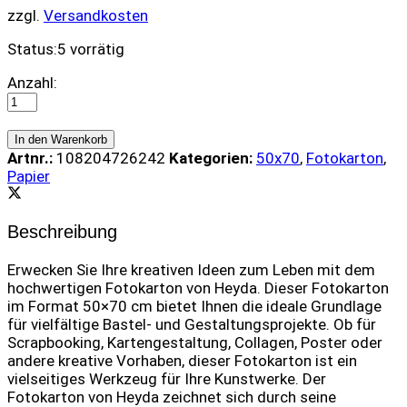
zzgl.
Versandkosten
Status:
5 vorrätig
Fotokarton
Anzahl:
(50x70)
-
Mandarine
In den Warenkorb
quantity
Artnr.:
108204726242
Kategorien:
50x70
,
Fotokarton
,
Papier
Beschreibung
Erwecken Sie Ihre kreativen Ideen zum Leben mit dem
hochwertigen Fotokarton von Heyda. Dieser Fotokarton
im Format 50×70 cm bietet Ihnen die ideale Grundlage
für vielfältige Bastel- und Gestaltungsprojekte. Ob für
Scrapbooking, Kartengestaltung, Collagen, Poster oder
andere kreative Vorhaben, dieser Fotokarton ist ein
vielseitiges Werkzeug für Ihre Kunstwerke. Der
Fotokarton von Heyda zeichnet sich durch seine