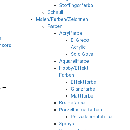
Stoffingerfarbe
Schnulli
Malen/Farben/Zeichnen
Farben
Acrylfarbe
n
El Greco
nkorb
Acrylic
Solo Goya
Aquarellfarbe
Hobby/Effekt
Farben
Effektfarbe
 –
Glanzfarbe
Mattfarbe
Kreidefarbe
Porzellanmalfarben
Porzellanmalstifte
Sprays