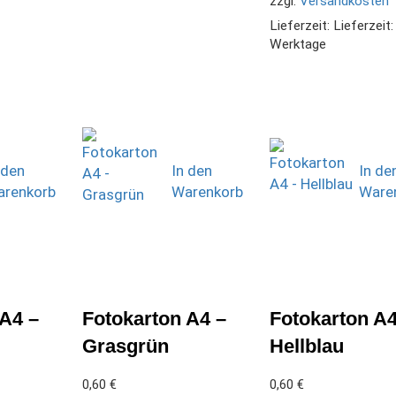
zzgl.
Versandkosten
Lieferzeit:
Lieferzeit:
Werktage
 den
In den
In de
renkorb
Warenkorb
Ware
 A4 –
Fotokarton A4 –
Fotokarton A4
Grasgrün
Hellblau
0,60
€
0,60
€