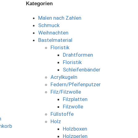
Kategorien
Malen nach Zahlen
Schmuck
Weihnachten
Bastelmaterial
Floristik
Drahtformen
Floristik
Schleifenbänder
Acrylkugeln
Federn/Pfeifenputzer
Filz/Filzwolle
Filzplatten
Filzwolle
Füllstoffe
n
Holz
nkorb
Holzboxen
Holzperlen