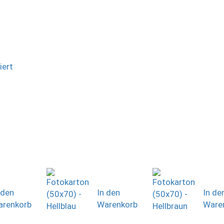
iert
 den
In den
In de
renkorb
Warenkorb
Ware