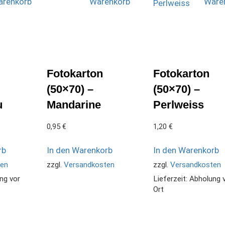
renkorb
Warenkorb
Ware
Fotokarton
Fotokarton
(50×70) –
(50×70) –
u
Mandarine
Perlweiss
0,95
€
1,20
€
rb
In den Warenkorb
In den Warenkorb
ten
zzgl.
Versandkosten
zzgl.
Versandkosten
ng vor
Lieferzeit:
Abholung 
Ort