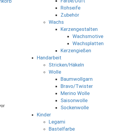
Farbe/Duft
nkorb
Rohseife
Zubehör
Wachs
Kerzengestalten
Wachsmotive
Wachsplatten
Kerzengießen
Handarbeit
Stricken/Häkeln
Wolle
Baumwollgarn
Bravo/Twister
Merino Wolle
Saisonwolle
vor
Sockenwolle
Kinder
Legami
Bastelfarbe