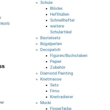
Schule
Blöcke
Hefthüllen
n
Schnellhefter
nkorb
weitere
Schulartikel
Bastelsets
Bügelperlen
Decopatch
Figuren/Buchstaben
Papier
ss
Zubehör
Diamond Painting
Knetmasse
Sets
Fimo
Knetradierer
vor
Mucki
Fingerfarbe