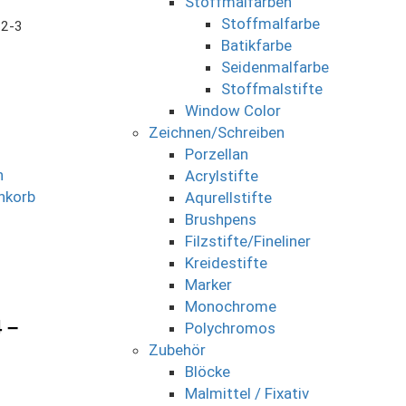
Stoffmalfarben
Stoffmalfarbe
 2-3
Batikfarbe
Seidenmalfarbe
Stoffmalstifte
Window Color
Zeichnen/Schreiben
Porzellan
n
Acrylstifte
nkorb
Aqurellstifte
Brushpens
Filzstifte/Fineliner
Kreidestifte
Marker
Monochrome
 –
Polychromos
Zubehör
Blöcke
Malmittel / Fixativ