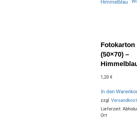
Wa
Fotokarton
(50×70) –
Himmelbla
1,20
€
In den Warenko
zzgl.
Versandkos
Lieferzeit:
Abholu
Ort