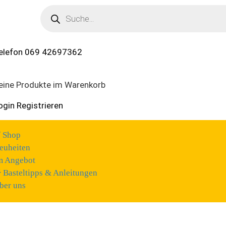
Products
search
elefon
069 42697362
eine Produkte im Warenkorb
ogin
Registrieren
Shop
euheiten
m Angebot
Basteltipps & Anleitungen
ber uns