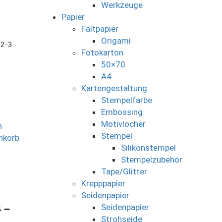
Werkzeuge
Papier
Faltpapier
Origami
 2-3
Fotokarton
50×70
A4
Kartengestaltung
Stempelfarbe
Embossing
Motivlocher
n
Stempel
nkorb
Silikonstempel
Stempelzubehör
Tape/Glitter
Krepppapier
Seidenpapier
 –
Seidenpapier
Strohseide