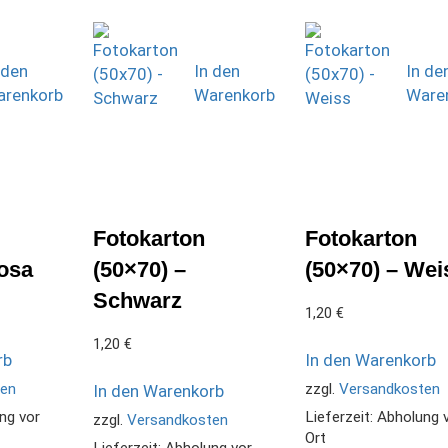
 den
In den
In de
renkorb
Warenkorb
Ware
Fotokarton
Fotokarton
Rosa
(50×70) –
(50×70) – Wei
Schwarz
1,20
€
1,20
€
rb
In den Warenkorb
ten
zzgl.
Versandkosten
In den Warenkorb
ng vor
Lieferzeit:
Abholung 
zzgl.
Versandkosten
Ort
Lieferzeit:
Abholung vor