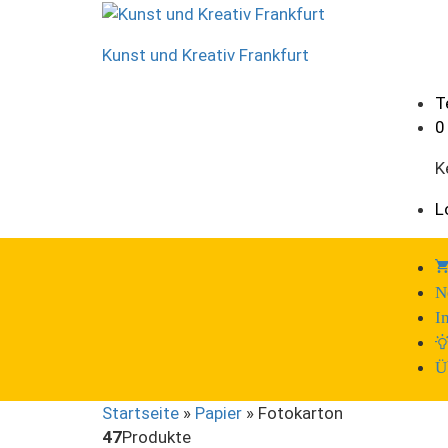
Kunst und Kreativ Frankfurt
T
0
K
L
N
I
Ü
Startseite
»
Papier
»
Fotokarton
47
Produkte