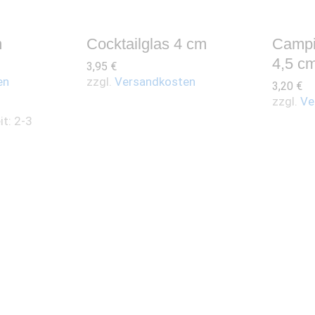
m
Cocktailglas 4 cm
Campin
4,5 c
3,95
€
en
zzgl.
Versandkosten
3,20
€
zzgl.
Ve
it: 2-3