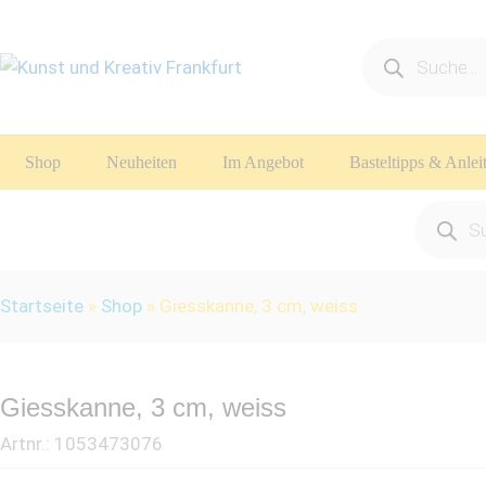
Products
search
Shop
Neuheiten
Im Angebot
Basteltipps & Anle
Product
search
Startseite
»
Shop
»
Giesskanne, 3 cm, weiss
Giesskanne, 3 cm, weiss
Artnr.:
1053473076