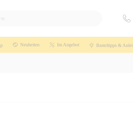
Neuheiten
Im Angebot
op
Basteltipps & Anle