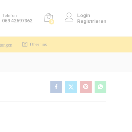
Login
Telefon
069 42697362
Registrieren
0
Über uns
itungen