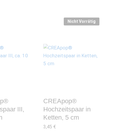
Nicht Vorrätig
p®
CREApop®
paar III,
Hochzeitspaar in
m
Ketten, 5 cm
3,45
€