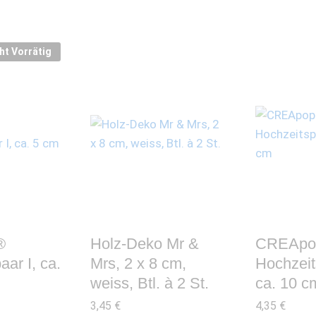
ht Vorrätig
®
Holz-Deko Mr &
CREApo
ar I, ca.
Mrs, 2 x 8 cm,
Hochzeits
weiss, Btl. à 2 St.
ca. 10 c
3,45
€
4,35
€