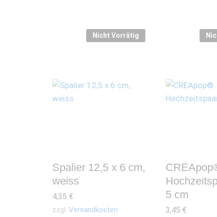
Nicht Vorrätig
Nic
Spalier 12,5 x 6 cm,
CREApop
weiss
Hochzeitspa
5 cm
4,35
€
zzgl.
Versandkosten
3,45
€