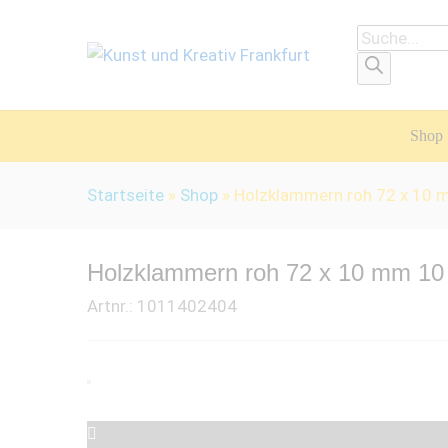
Products
search
Shop
Startseite
»
Shop
»
Holzklammern roh 72 x 10 
Holzklammern roh 72 x 10 mm 10 
Artnr.:
1011402404