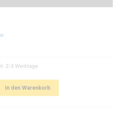
en
it: 2-3 Werktage
In den Warenkorb