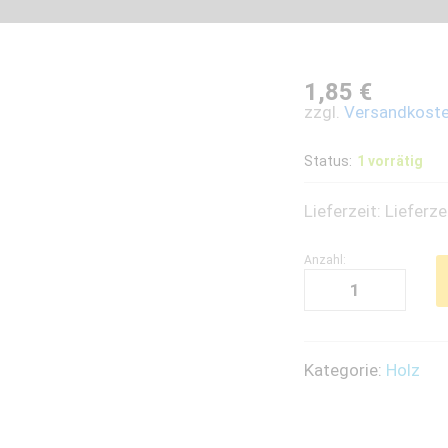
1,85
€
zzgl.
Versandkost
Status:
1 vorrätig
Lieferzeit:
Lieferze
Anzahl:
Holzklammern
roh
72
x
Kategorie:
Holz
10
mm
10