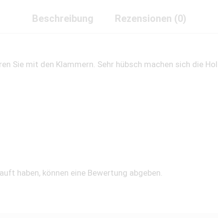
Stk.
quantity
Beschreibung
Rezensionen (0)
eren Sie mit den Klammern. Sehr hübsch machen sich die H
kauft haben, können eine Bewertung abgeben.