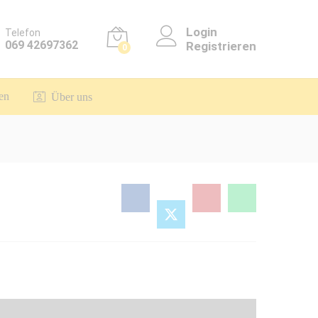
Login
Telefon
069 42697362
Registrieren
0
en
Über uns