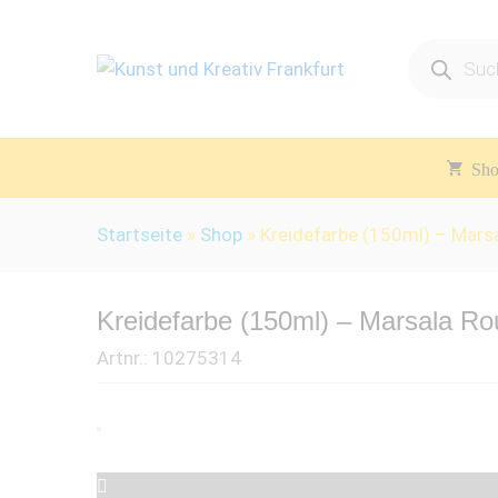
Products
search
Sh
Startseite
»
Shop
»
Kreidefarbe (150ml) – Mars
Kreidefarbe (150ml) – Marsala R
Artnr.:
10275314