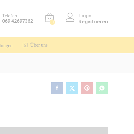
Login
Telefon
069 42697362
Registrieren
0
Über uns
itungen