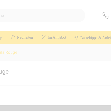
Neuheiten
Im Angebot
op
Basteltipps & Anle
ala Rouge
ouge