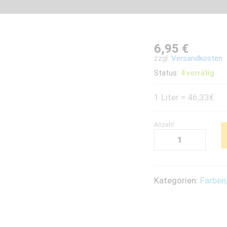
6,95
€
zzgl.
Versandkosten
Status:
4 vorrätig
1 Liter = 46,33€
Anzahl:
Kreidefarbe
(150ml)
-
Marsala
Kategorien:
Farben
Rouge
quantity