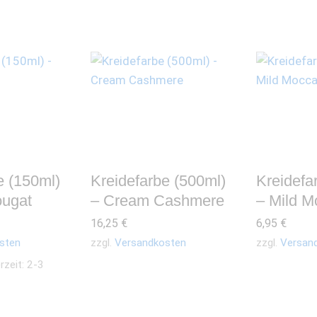
e (150ml)
Kreidefarbe (500ml)
Kreidefa
ougat
– Cream Cashmere
– Mild M
16,25
€
6,95
€
sten
zzgl.
Versandkosten
zzgl.
Versan
rzeit: 2-3