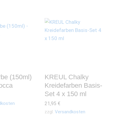
rbe (150ml)
KREUL Chalky
occa
Kreidefarben Basis-
Set 4 x 150 ml
dkosten
21,95
€
zzgl.
Versandkosten