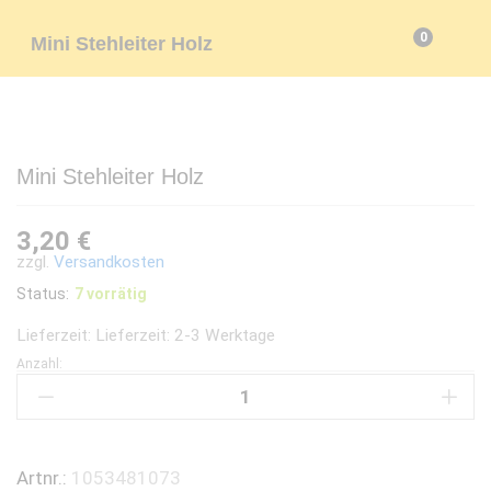
0
Mini Stehleiter Holz
Mini Stehleiter Holz
3,20
€
zzgl.
Versandkosten
Status:
7 vorrätig
Lieferzeit:
Lieferzeit: 2-3 Werktage
Anzahl:
Mini
Stehleiter
Holz
quantity
Artnr.:
1053481073