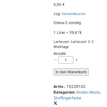
5,95
€
zzgl.
Versandkosten
Status:
2 vorrätig
1 Liter = 39,67€
Lieferzeit:
Lieferzeit: 2-3
Werktage
MUCKI
Anzahl:
Stoff-
Fingerfarbe
Gelb
In den Warenkorb
150
ml
Artnr.:
10228102
quantity
Kategorien:
Kinder
,
Mucki
,
Stoffingerfarbe