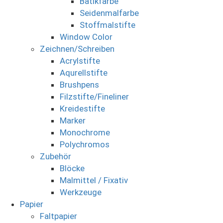
Batikfarbe
Seidenmalfarbe
Stoffmalstifte
Window Color
Zeichnen/Schreiben
Acrylstifte
Aqurellstifte
Brushpens
Filzstifte/Fineliner
Kreidestifte
Marker
Monochrome
Polychromos
Zubehör
Blöcke
Malmittel / Fixativ
Werkzeuge
Papier
Faltpapier