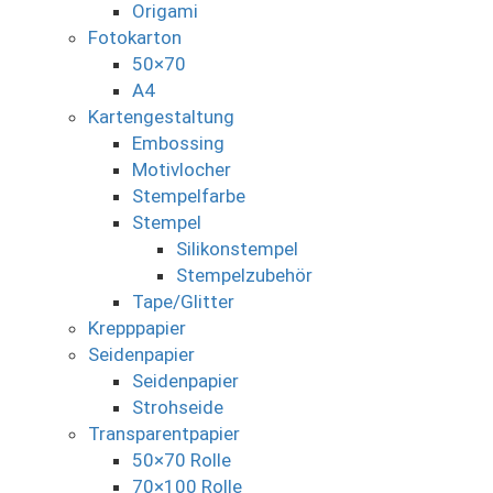
Origami
Fotokarton
50×70
A4
Kartengestaltung
Embossing
Motivlocher
Stempelfarbe
Stempel
Silikonstempel
Stempelzubehör
Tape/Glitter
Krepppapier
Seidenpapier
Seidenpapier
Strohseide
Transparentpapier
50×70 Rolle
70×100 Rolle