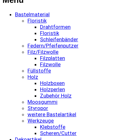
Bastelmaterial
Floristik
Drahtformen
Floristik
Schleifenbänder
Federn/Pfeifenputzer
Filz/Filzwolle
Filzplatten
Filzwolle
Füllstoffe
Holz
Holzboxen
Holzperlen
Zubehör Holz
Moosgummi
Styropor
weitere Bastelartikel
Werkzeuge
Klebstoffe
Scheren/Cutter
Dekoartikel