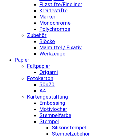
Filzstifte/Fineliner
Kreidestifte
Marker
Monochrome
Polychromos
Zubehör
Blöcke
Malmittel / Fixativ
Werkzeuge
Papier
Faltpapier
Origami
Fotokarton
50×70
A4
Kartengestaltung
Embossing
Motivlocher
Stempelfarbe
Stempel
Silikonstempel
Stempelzubehör