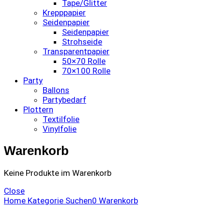
Tape/Glitter
Krepppapier
Seidenpapier
Seidenpapier
Strohseide
Transparentpapier
50×70 Rolle
70×100 Rolle
Party
Ballons
Partybedarf
Plottern
Textilfolie
Vinylfolie
Warenkorb
Keine Produkte im Warenkorb
Close
Home
Kategorie
Suchen
0
Warenkorb