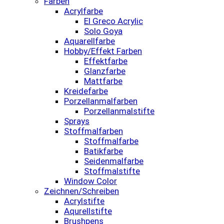
Farben
Acrylfarbe
El Greco Acrylic
Solo Goya
Aquarellfarbe
Hobby/Effekt Farben
Effektfarbe
Glanzfarbe
Mattfarbe
Kreidefarbe
Porzellanmalfarben
Porzellanmalstifte
Sprays
Stoffmalfarben
Stoffmalfarbe
Batikfarbe
Seidenmalfarbe
Stoffmalstifte
Window Color
Zeichnen/Schreiben
Acrylstifte
Aqurellstifte
Brushpens