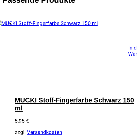
Passende Produkte
In 
War
MUCKI Stoff-Fingerfarbe Schwarz 150
ml
5,95
€
zzgl.
Versandkosten