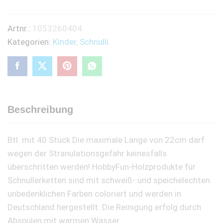
mm,
hellblau,
Artnr.:
1053260404
Btl.
Kategorien:
Kinder
,
Schnulli
à
40
St.
quantity
Beschreibung
Btl. mit 40 Stück Die maximale Länge von 22cm darf
wegen der Stranulationsgefahr keinesfalls
überschritten werden! HobbyFun-Holzprodukte für
Schnullerketten sind mit schweiß- und speichelechten
unbedenklichen Farben coloriert und werden in
Deutschland hergestellt. Die Reinigung erfolg durch
Abspülen mit warmen Wasser.