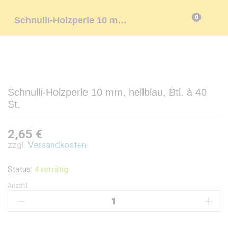
0
Schnulli-Holzperle 10 mm, hellblau, Btl. à 40 St.
Schnulli-Holzperle 10 mm, hellblau, Btl. à 40
St.
2,65
€
zzgl.
Versandkosten
Status:
4 vorrätig
Anzahl:
Schnulli-
Holzperle
10