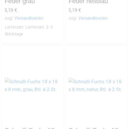
Feder grau
Feder hellblau
3,19
€
3,19
€
zzgl.
Versandkosten
zzgl.
Versandkosten
Lieferzeit:
Lieferzeit: 2-3
Werktage
x.
is