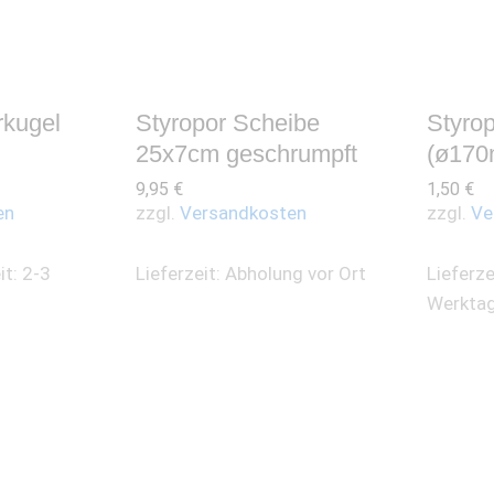
rkugel
Styropor Scheibe
Styrop
25x7cm geschrumpft
(ø17
9,95
€
1,50
€
en
zzgl.
Versandkosten
zzgl.
Ve
it: 2-3
Lieferzeit:
Abholung vor Ort
Lieferze
Werkta