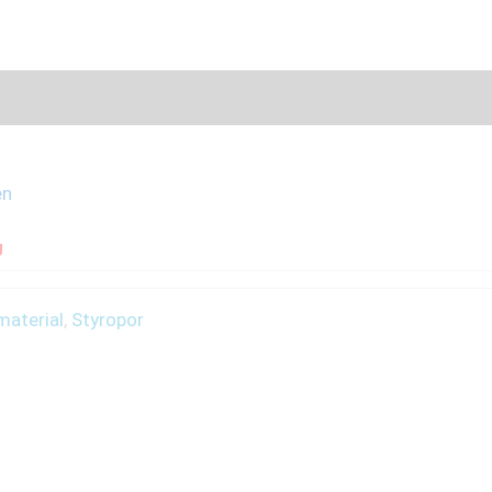
en
g
material
,
Styropor