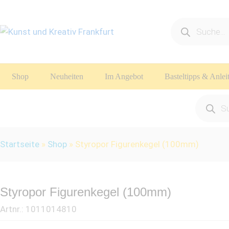
Products
search
Shop
Neuheiten
Im Angebot
Basteltipps & Anle
Product
search
Startseite
»
Shop
»
Styropor Figurenkegel (100mm)
Styropor Figurenkegel (100mm)
Artnr.:
1011014810