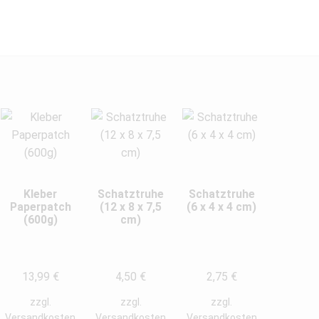
Kleber
Schatztruhe
Schatztruhe
Paperpatch
(12 x 8 x 7,5
(6 x 4 x 4 cm)
(600g)
cm)
13,99
€
4,50
€
2,75
€
zzgl.
zzgl.
zzgl.
Versandkosten
Versandkosten
Versandkosten