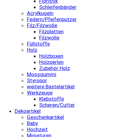
Floristik
Schleifenbänder
Acrylkugeln
Federn/Pfeifenputzer
Filz/Filzwolle
Filzplatten
Filzwolle
Füllstoffe
Holz
Holzboxen
Holzperlen
Zubehör Holz
Moosgummi
Styropor
weitere Bastelartikel
Werkzeuge
Klebstoffe
Scheren/Cutter
Dekoartikel
Geschenkartikel
Baby
Hochzeit
Miniaturen