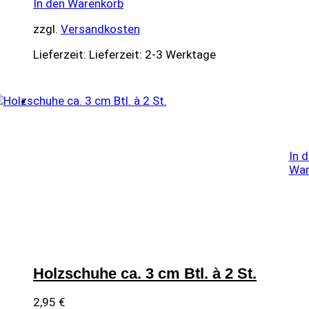
In den Warenkorb
zzgl.
Versandkosten
Lieferzeit:
Lieferzeit: 2-3 Werktage
In 
War
Holzschuhe ca. 3 cm Btl. à 2 St.
2,95
€