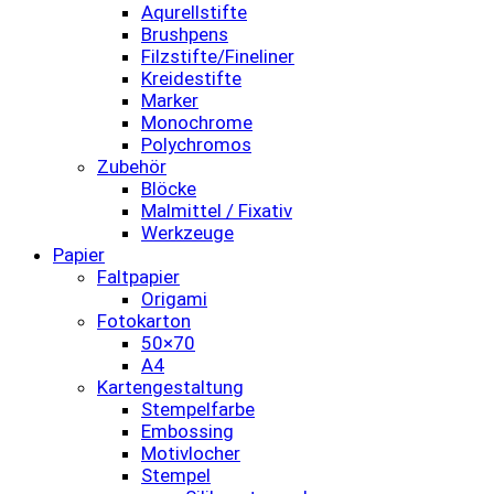
Aqurellstifte
Brushpens
Filzstifte/Fineliner
Kreidestifte
Marker
Monochrome
Polychromos
Zubehör
Blöcke
Malmittel / Fixativ
Werkzeuge
Papier
Faltpapier
Origami
Fotokarton
50×70
A4
Kartengestaltung
Stempelfarbe
Embossing
Motivlocher
Stempel