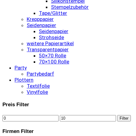
Silikonstempel
Stempelzubehör
Tape/Glitter
Krepppapier
Seidenpapier
Seidenpapier
Strohseide
weitere Papierartikel
Transparentpapier
50×70 Rolle
70×100 Rolle
Party
Partybedarf
Plottern
Textilfolie
Vinylfolie
Preis Filter
Min.
Max.
Filter
Preis
Preis
Firmen Filter