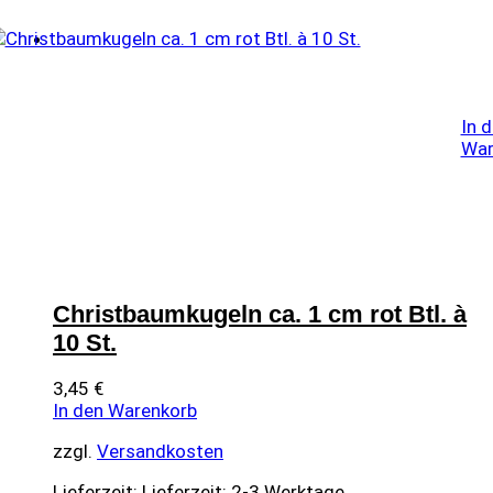
In 
War
Christbaumkugeln ca. 1 cm rot Btl. à
10 St.
3,45
€
In den Warenkorb
zzgl.
Versandkosten
Lieferzeit:
Lieferzeit: 2-3 Werktage