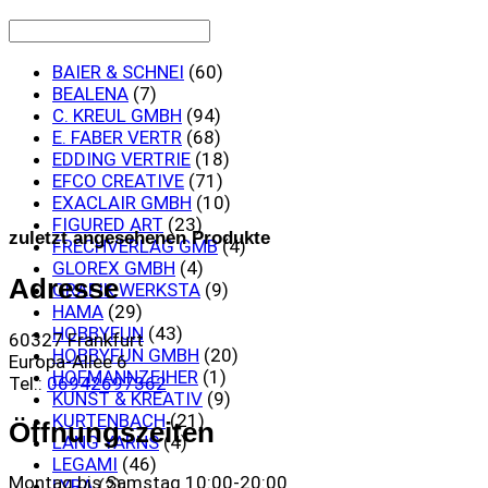
BAIER & SCHNEI
(60)
BEALENA
(7)
C. KREUL GMBH
(94)
E. FABER VERTR
(68)
EDDING VERTRIE
(18)
EFCO CREATIVE
(71)
EXACLAIR GMBH
(10)
FIGURED ART
(23)
zuletzt angesehenen Produkte
FRECHVERLAG GMB
(4)
GLOREX GMBH
(4)
Adresse
GRAFIK WERKSTA
(9)
HAMA
(29)
HOBBYFUN
(43)
60327 Frankfurt
HOBBYFUN GMBH
(20)
Europa-Allee 6
HOFMANNZEIHER
(1)
Tel.:
06942697362
KUNST & KREATIV
(9)
KURTENBACH
(21)
Öffnungszeiten
LANG YARNS
(4)
LEGAMI
(46)
Montag bis Samstag 10:00-20:00
LYRA
(2)