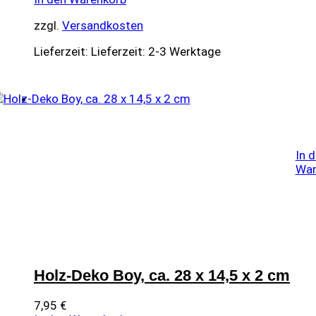
zzgl.
Versandkosten
Lieferzeit:
Lieferzeit: 2-3 Werktage
In 
War
Holz-Deko Boy, ca. 28 x 14,5 x 2 cm
7,95
€