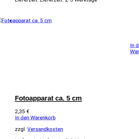
In 
War
Fotoapparat ca. 5 cm
2,35
€
In den Warenkorb
zzgl.
Versandkosten