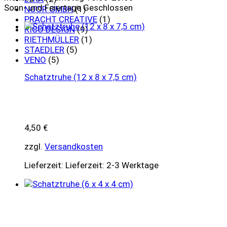
Sonn- und Feiertage Geschlossen
NOOR GMBH
(1)
PRACHT CREATIVE
(1)
RICO DESIGN
(9)
RIETHMÜLLER
(1)
STAEDLER
(5)
VENO
(5)
Schatztruhe (12 x 8 x 7,5 cm)
4,50
€
zzgl.
Versandkosten
Lieferzeit:
Lieferzeit: 2-3 Werktage