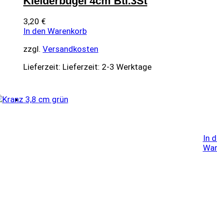
Kleiderbügel 4cm Btl.3St
3,20
€
In den Warenkorb
zzgl.
Versandkosten
Lieferzeit:
Lieferzeit: 2-3 Werktage
In 
War