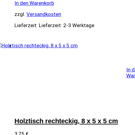
In den Warenkorb
zzgl.
Versandkosten
Lieferzeit:
Lieferzeit: 2-3 Werktage
In 
War
Holztisch rechteckig, 8 x 5 x 5 cm
3,75
€