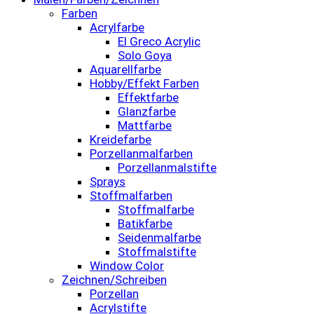
Farben
Acrylfarbe
El Greco Acrylic
Solo Goya
Aquarellfarbe
Hobby/Effekt Farben
Effektfarbe
Glanzfarbe
Mattfarbe
Kreidefarbe
Porzellanmalfarben
Porzellanmalstifte
Sprays
Stoffmalfarben
Stoffmalfarbe
Batikfarbe
Seidenmalfarbe
Stoffmalstifte
Window Color
Zeichnen/Schreiben
Porzellan
Acrylstifte