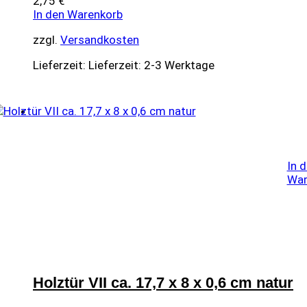
2,75
€
In den Warenkorb
zzgl.
Versandkosten
Lieferzeit:
Lieferzeit: 2-3 Werktage
In 
War
Holztür VII ca. 17,7 x 8 x 0,6 cm natur