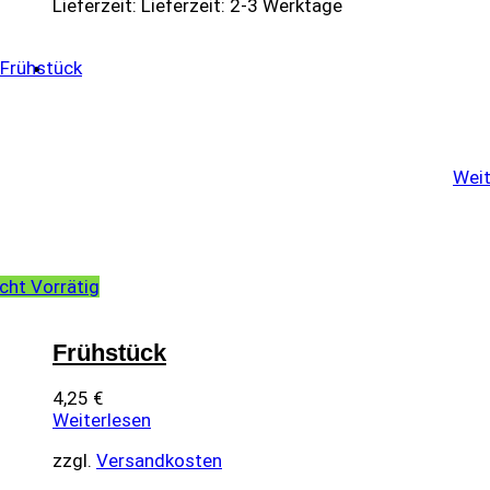
Lieferzeit:
Lieferzeit: 2-3 Werktage
Weit
cht Vorrätig
Frühstück
4,25
€
Weiterlesen
zzgl.
Versandkosten