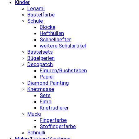
Kinder
Legami
Bastelfarbe
Schule
Blöcke
Hefthüllen
Schnellhefter
weitere Schulartikel
Bastelsets
Bügelperlen
Decopatch
Figuren/Buchstaben
Papier
Diamond Painting
Knetmasse
Sets
Fimo
Knetradierer
Mucki
Fingerfarbe
Stoffingerfarbe
Schnulli
Malen/Farben/Zeichnen